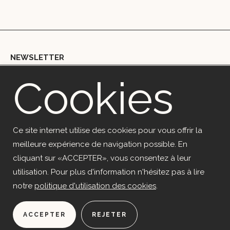
NEWSLETTER
Cookies
Copyright © 2018 Ekceli – Marie Berthouloux | mb@ekceli.com |
+33699002067 | 41 rue du Rempart, 29200 Brest
OVH (SAS) | Code APE 2620Z | 2 rue Kellermann 59100 Roubaix
Ce site internet utilise des cookies pour vous offrir la
Men­tions lé­ga­les
meilleure expérience de navigation possible. En
cliquant sur «ACCEPTER», vous consentez à leur
Po­li­ti­que de con­fi­den­tia­lité
Ma­ni­feste
utilisation. Pour plus d'information n'hésitez pas à lire
notre
politique d'utilisation des cookies
.
Plan du site
ACCEPTER
REJETER
Réalisation : Simon Garnier